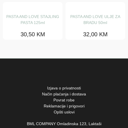
Lakovi
Pjene
PASTA AND LOVE STAJLING
PASTA AND LOVE ULJE ZA
PASTA 125ml
BRADU 50ml
Proizvodi za volumen kose
30,50
KM
32,00
KM
Sjaj i šljokice
NaturalTech
OI
Essential haircare
Heart of glass
Izjava o privatnosti
Alchemic
Način plaćanja i dostava
Povrat robe
The circle chronicles
Reklamacije i prigovori
Opšti uslovi
Su
More inside
BML COMPANY Omladinska 123, Laktaši