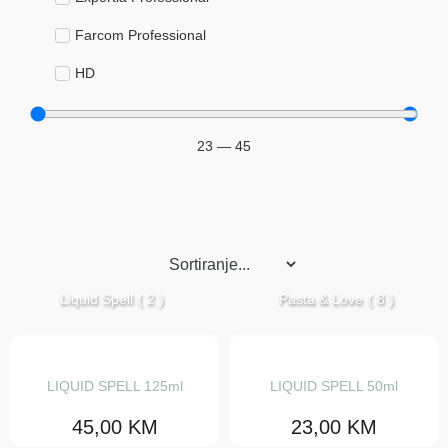
Farcom Professional
HD
Keyra
23
—
45
Šeri
Kolor i dekolor
Blanševi
Boje za kosu
Liquid Spell
( 2 )
Pasta & Love
( 8 )
Hidrogeni
Maramice za skidanje boje sa kože
Njega kose
LIQUID SPELL 125ml
LIQUID SPELL 50ml
Ampule
45,00
KM
23,00
KM