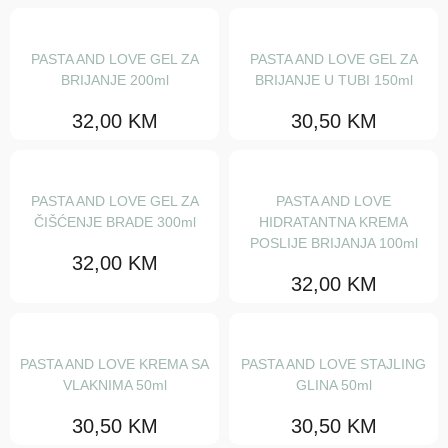
Maske
Regeneratori
PASTA AND LOVE GEL ZA
PASTA AND LOVE GEL ZA
BRIJANJE 200ml
BRIJANJE U TUBI 150ml
Šamponi
32,00
KM
30,50
KM
Serumi i fluidi
Tretmani
Ulja za njegu
PASTA AND LOVE GEL ZA
PASTA AND LOVE
ČIŠĆENJE BRADE 300ml
HIDRATANTNA KREMA
Stajling
POSLIJE BRIJANJA 100ml
32,00
KM
Gelovi
32,00
KM
Gline i voskovi
Kiseline za mini val
PASTA AND LOVE KREMA SA
PASTA AND LOVE STAJLING
VLAKNIMA 50ml
GLINA 50ml
Kreme i paste
30,50
KM
30,50
KM
Kristali