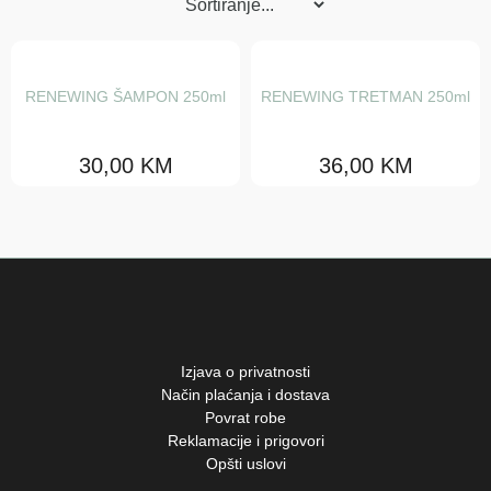
Maske
Regeneratori
Šamponi
RENEWING ŠAMPON 250ml
RENEWING TRETMAN 250ml
Serumi i fluidi
30,00
KM
36,00
KM
Tretmani
Ulja za njegu
Stajling
Gelovi
Gline i voskovi
Izjava o privatnosti
Kiseline za mini val
Način plaćanja i dostava
Povrat robe
Kreme i paste
Reklamacije i prigovori
Opšti uslovi
Kristali