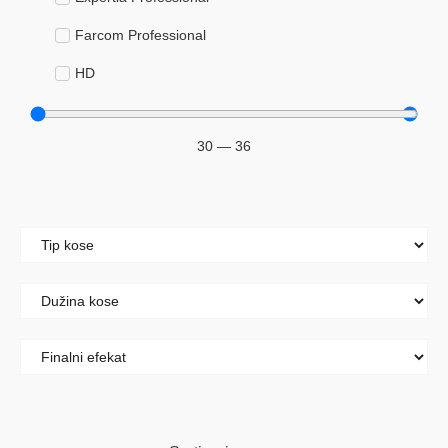
Farcom Professional
HD
Keyra
30
—
36
Šeri
Kolor i dekolor
Blanševi
Boje za kosu
Hidrogeni
Maramice za skidanje boje sa kože
Njega kose
Ampule