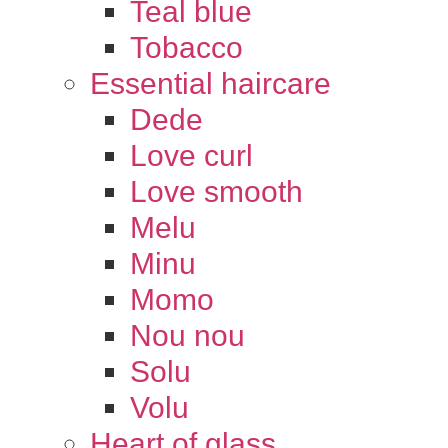
Teal blue
Tobacco
Essential haircare
Dede
Love curl
Love smooth
Melu
Minu
Momo
Nou nou
Solu
Volu
Heart of glass