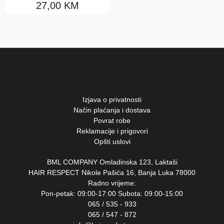
27,00
KM
Lakovi
Pjene
Proizvodi za volumen kose
Sjaj i šljokice
NaturalTech
Izjava o privatnosti
Način plaćanja i dostava
OI
Povrat robe
Reklamacije i prigovori
Essential haircare
Opšti uslovi
Heart of glass
BML COMPANY Omladinska 123, Laktaši
Alchemic
HAIR RESPECT Nikole Pašića 16, Banja Luka 78000
Radno vrijeme:
The circle chronicles
Pon-petak: 09:00-17:00 Subota: 09:00-15:00
065 / 535 - 933
Su
065 / 547 - 872