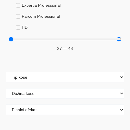
Expertia Professional
Farcom Professional
HD
Keyra
27
—
48
Šeri
Kolor i dekolor
Blanševi
Boje za kosu
Hidrogeni
Maramice za skidanje boje sa kože
Njega kose
Ampule