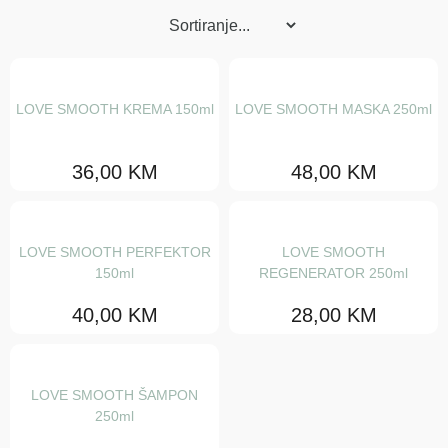
Maske
Regeneratori
Šamponi
LOVE SMOOTH KREMA 150ml
LOVE SMOOTH MASKA 250ml
Serumi i fluidi
36,00
KM
48,00
KM
Tretmani
Ulja za njegu
LOVE SMOOTH PERFEKTOR
LOVE SMOOTH
Stajling
150ml
REGENERATOR 250ml
Gelovi
40,00
KM
28,00
KM
Gline i voskovi
Kiseline za mini val
LOVE SMOOTH ŠAMPON
Kreme i paste
250ml
Kristali